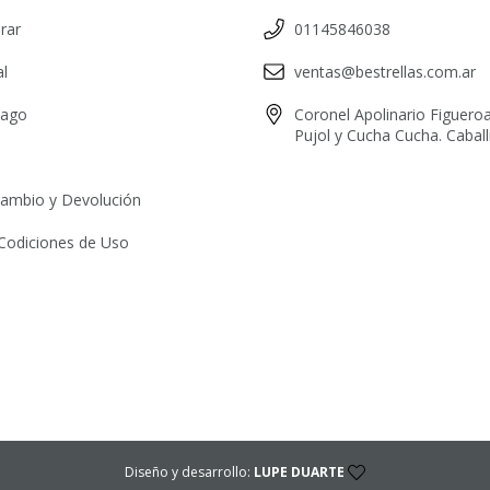
rar
01145846038
l
ventas@bestrellas.com.ar
pago
Coronel Apolinario Figueroa
Pujol y Cucha Cucha. Cabal
 Cambio y Devolución
Codiciones de Uso
Diseño y desarrollo:
LUPE DUARTE