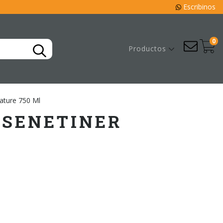
Escribinos
0
Productos
ature 750 Ml
 SENETINER