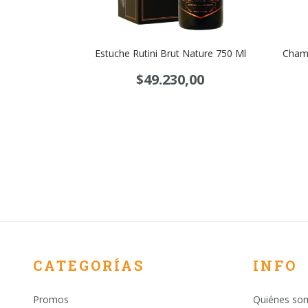
reas Rosado
Estuche Rutini Brut Nature 750 Ml
Champ
$49.230,00
00
CATEGORÍAS
INFO
Promos
Quiénes so