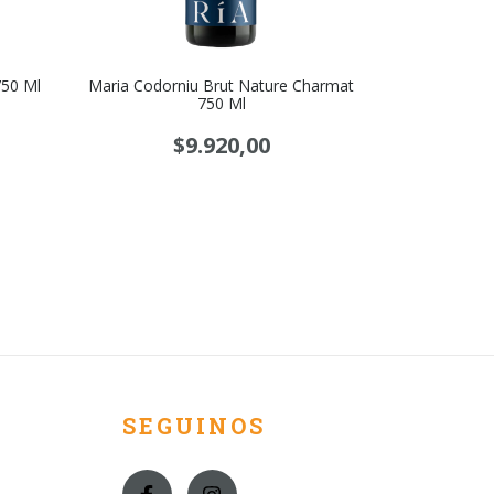
50 Ml
Maria Codorniu Brut Nature Charmat
Navarro C
750 Ml
$
$9.920,00
SEGUINOS