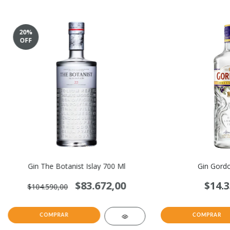
20
%
OFF
Gin The Botanist Islay 700 Ml
Gin Gord
$83.672,00
$14.3
$104.590,00