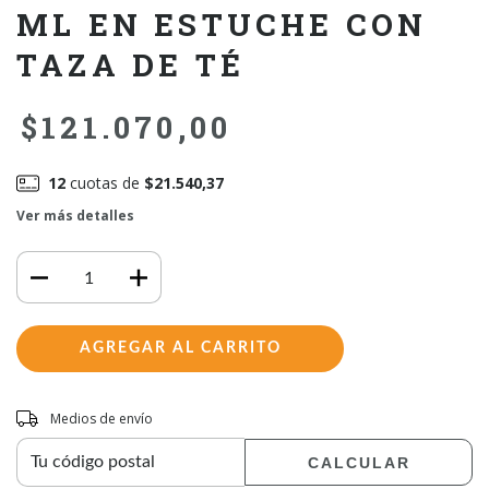
ML EN ESTUCHE CON
TAZA DE TÉ
$121.070,00
12
cuotas de
$21.540,37
Ver más detalles
Entregas para el CP:
CAMBIAR CP
Medios de envío
CALCULAR