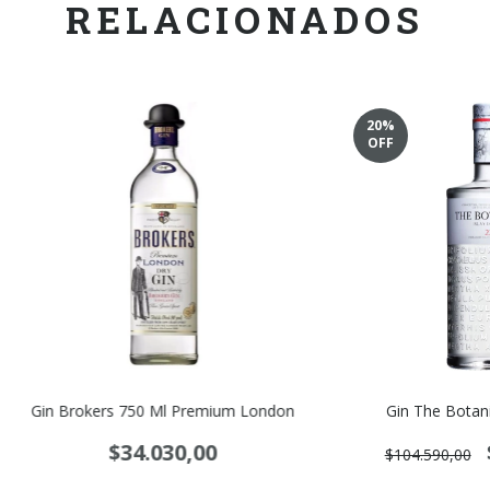
RELACIONADOS
20
%
OFF
Gin Brokers 750 Ml Premium London
Gin The Botani
$34.030,00
$104.590,00