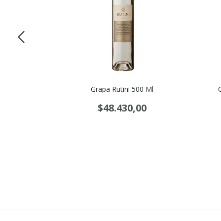
der Estuche
Grapa Rutini 500 Ml
$48.430,00
00