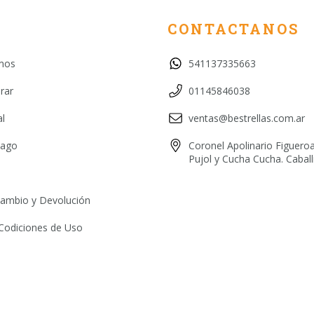
CONTACTANOS
mos
541137335663
rar
01145846038
l
ventas@bestrellas.com.ar
pago
Coronel Apolinario Figueroa
Pujol y Cucha Cucha. Cabal
 Cambio y Devolución
Codiciones de Uso