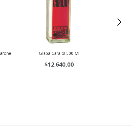
marone
Grapa Carajo! 500 Ml
Grappa Bi
T
$12.640,00
$