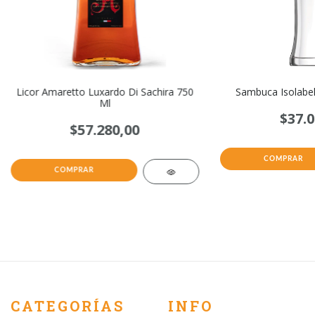
Licor Amaretto Luxardo Di Sachira 750
Sambuca Isolabell
Ml
$37.0
$57.280,00
CATEGORÍAS
INFO