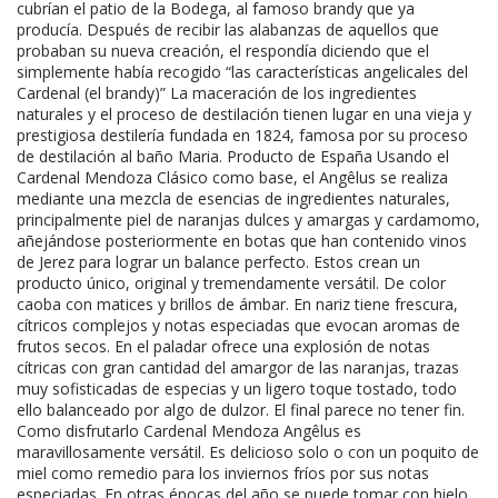
cubrían el patio de la Bodega, al famoso brandy que ya
producía. Después de recibir las alabanzas de aquellos que
probaban su nueva creación, el respondía diciendo que el
simplemente había recogido “las características angelicales del
Cardenal (el brandy)” La maceración de los ingredientes
naturales y el proceso de destilación tienen lugar en una vieja y
prestigiosa destilería fundada en 1824, famosa por su proceso
de destilación al baño Maria. Producto de España Usando el
Cardenal Mendoza Clásico como base, el Angêlus se realiza
mediante una mezcla de esencias de ingredientes naturales,
principalmente piel de naranjas dulces y amargas y cardamomo,
añejándose posteriormente en botas que han contenido vinos
de Jerez para lograr un balance perfecto. Estos crean un
producto único, original y tremendamente versátil. De color
caoba con matices y brillos de ámbar. En nariz tiene frescura,
cítricos complejos y notas especiadas que evocan aromas de
frutos secos. En el paladar ofrece una explosión de notas
cítricas con gran cantidad del amargor de las naranjas, trazas
muy sofisticadas de especias y un ligero toque tostado, todo
ello balanceado por algo de dulzor. El final parece no tener fin.
Como disfrutarlo Cardenal Mendoza Angêlus es
maravillosamente versátil. Es delicioso solo o con un poquito de
miel como remedio para los inviernos fríos por sus notas
especiadas. En otras épocas del año se puede tomar con hielo