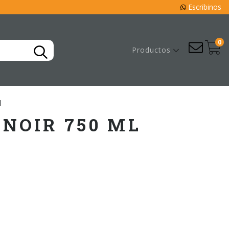
Escribinos
0
Productos
l
 NOIR 750 ML