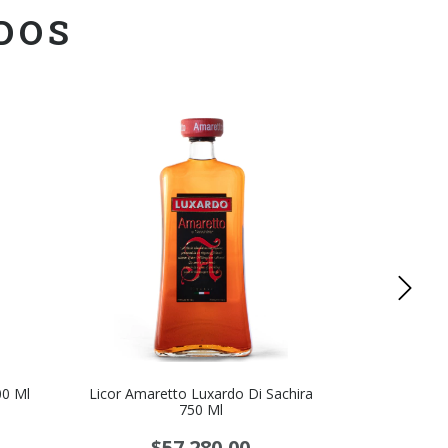
DOS
20
%
OFF
00 Ml
Licor Amaretto Luxardo Di Sachira
Lico
750 Ml
$33.450
$57.280,00