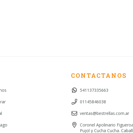
CONTACTANOS
mos
541137335663
rar
01145846038
l
ventas@bestrellas.com.ar
pago
Coronel Apolinario Figueroa
Pujol y Cucha Cucha. Cabal