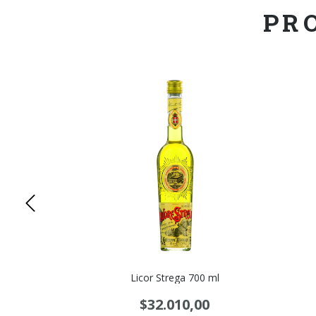
PR
700 Ml
Licor Strega 700 ml
00
$32.010,00