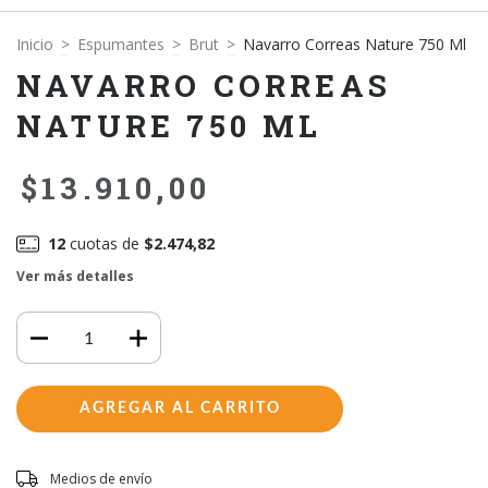
Inicio
>
Espumantes
>
Brut
>
Navarro Correas Nature 750 Ml
NAVARRO CORREAS
NATURE 750 ML
$13.910,00
12
cuotas de
$2.474,82
Ver más detalles
Entregas para el CP:
CAMBIAR CP
Medios de envío