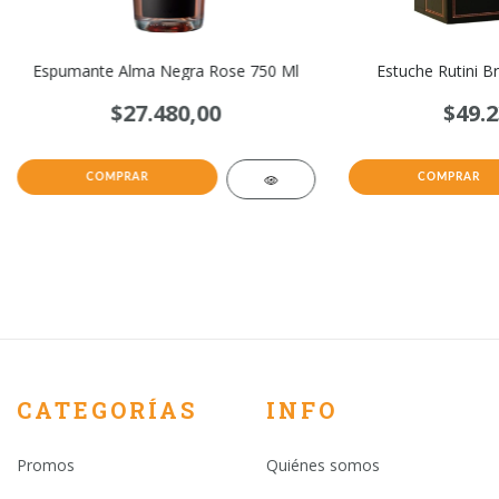
Espumante Alma Negra Rose 750 Ml
Estuche Rutini B
$27.480,00
$49.2
CATEGORÍAS
INFO
Promos
Quiénes somos