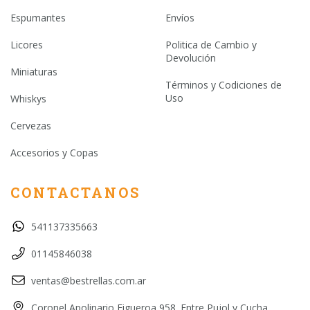
Espumantes
Envíos
Licores
Politica de Cambio y
Devolución
Miniaturas
Términos y Codiciones de
Uso
Whiskys
Cervezas
Accesorios y Copas
CONTACTANOS
541137335663
01145846038
ventas@bestrellas.com.ar
Coronel Apolinario Figueroa 958. Entre Pujol y Cucha