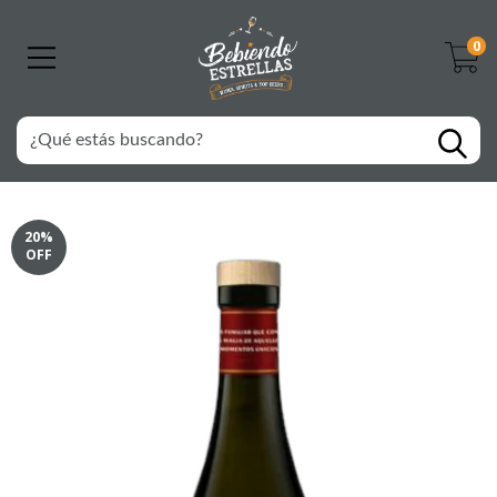
0
20
%
OFF