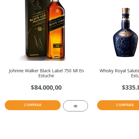
Johnnie Walker Black Label 750 Ml En
Whisky Royal Salut
Estuche
Est
$84.000,00
$335.