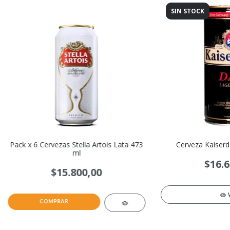
SIN STOCK
Pack x 6 Cervezas Stella Artois Lata 473
Cerveza Kaiserd
ml
$16.6
$15.800,00