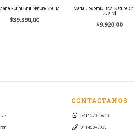
aña Rutini Brut Nature 750 Ml
Maria Codorniu Brut Nature C
750 Ml
$39.390,00
$9.920,00
CONTACTANOS
mos
541137335663
rar
01145846038