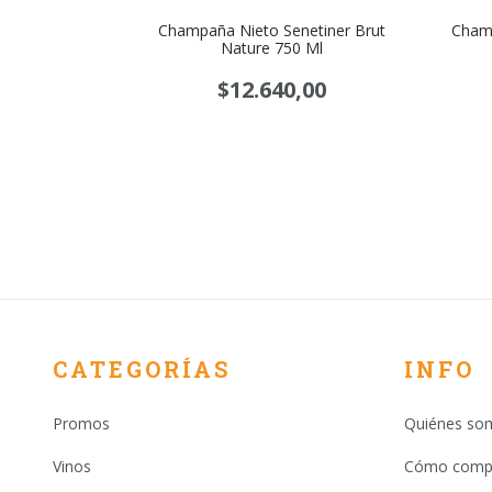
ure 750 Ml
Champaña Nieto Senetiner Brut
Champ
Nature 750 Ml
00
$12.640,00
CATEGORÍAS
INFO
Promos
Quiénes so
Vinos
Cómo comp