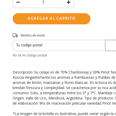
Entregas para el CP:
Medios de envío
No sé mi código postal
Descripción: Su celaje es de 70% Chardonnay y 30% Pinot Noi
Asocia elegantemente los aromas a frambuesas y frutillas de
aromas de limón, manzanas y flores blancas. En la boca es d
brindan frescura y complejidad. Se caracteriza por su rica ac
consumo: Solo, a temperaturas entre los 5° y 7°C. Maridaje c
Origen: Valle de Uco, Mendoza, Argentina. Tipo de producto:
de elaboración: 9hs de maceración pelicular variedad Pinot Noi
*La imagen de la botella es ilustrativa, puede variar según la d