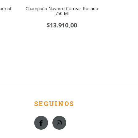
harmat
Champaña Navarro Correas Rosado
Estuche Rut
750 Ml
$
$13.910,00
SEGUINOS